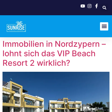
Immobilien in Nordzypern –
lohnt sich das VIP Beach
Resort 2 wirklich?