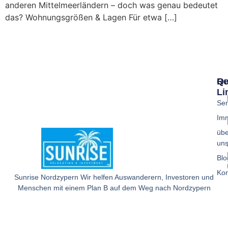
anderen Mittelmeerländern – doch was genau bedeutet
das? Wohnungsgrößen & Lagen Für etwa […]
Qu
Re
Li
Ser
Imm
übe
un
Blo
Kon
Sunrise Nordzypern Wir helfen Auswanderern, Investoren und
Menschen mit einem Plan B auf dem Weg nach Nordzypern