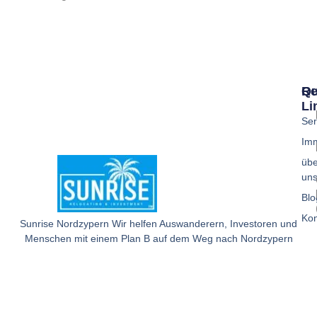
Qu
Re
Li
Ser
Imm
übe
un
Blo
Kon
Sunrise Nordzypern Wir helfen Auswanderern, Investoren und
Menschen mit einem Plan B auf dem Weg nach Nordzypern