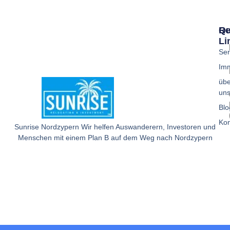
Qu
Re
Li
Ser
Imm
übe
un
Blo
Kon
Sunrise Nordzypern Wir helfen Auswanderern, Investoren und
Menschen mit einem Plan B auf dem Weg nach Nordzypern